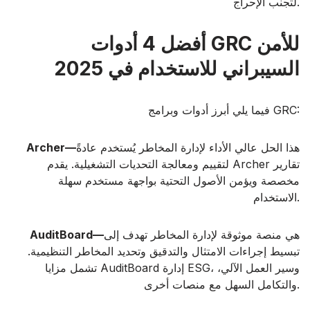
لتجنب الإحراج.
أفضل 4 أدوات GRC للأمن
السيبراني للاستخدام في 2025
فيما يلي أبرز أدوات وبرامج GRC:
هذا الحل عالي الأداء لإدارة المخاطر يُستخدم عادةً
Archer—
لتقييم ومعالجة التحديات التشغيلية. يقدم Archer تقارير
مخصصة ويؤمن الأصول التحتية بواجهة مستخدم سهلة
الاستخدام.
هي منصة موثوقة لإدارة المخاطر تهدف إلى
AuditBoard—
تبسيط إجراءات الامتثال والتدقيق وتحديد المخاطر التنظيمية.
تشمل مزايا AuditBoard إدارة ESG، وسير العمل الآلي،
والتكامل السهل مع منصات أخرى.