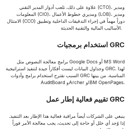
علاوة على ذلك، تلعب أدوار المدير التقني (CTO)، ومدير
المعلومات (CIO)، ومديري خطوط الأعمال (LOB)، ومدير
الامتثال (CCO) دوراً مهماً في إجراء التدقيقات الداخلية وتطبيق
الأساليب المالية والتقنية الحديثة.
استخدام برمجيات GRC
برامج معالجة النصوص مثل Google Docs أو MS Word
وجداول البيانات ليست أفكاراً جيدة لتنفيذ استراتيجية GRC. لهذا
السبب نقترح استخدام برامج وأدوات GRC المناسبة. من بينها
AuditBoard وArcher وIBM OpenPages.
تقييم فعالية إطار عمل GRC
ينبغي على الشركات أيضاً مراقبة فعالية هذا الإطار بعد التنفيذ.
إذا وُجد أي خلل أو حاجة إلى تحديث، يجب معالجة الأمر فوراً