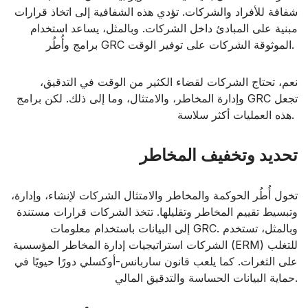
شفافة للأفراد والشركات. تؤدي هذه الشفافية إلى اتخاذ قرارات
مبنية على المبادئ داخل الشركات. وبالمثل، يساعد استخدام
برامج وأُطُر GRC الموثوقة الشركات على توفير الوقت.
نعم، تحتاج الشركات لقضاء الكثير من الوقت في التدقيق،
وإدارة المخاطر، والامتثال، وما إلى ذلك. لكن برامج GRC تجعل
هذه العمليات أكثر سلاسة.
تحديد وتخفيف المخاطر
تخول أُطُر الحوكمة والمخاطر والامتثال الشركات لإنشاء، وإدارة،
وتبسيط تقييم المخاطر وتقليلها. تتخذ الشركات قرارات مستندة
إلى البيانات باستخدام معلومات GRC. وبالمثل، تستخدم
الشركات استراتيجيات إدارة المخاطر المؤسسية (ERM) للتغلب
على الثغرات. كما يلعب قانون ساربانس-أوكسلي دورًا حيويًا في
حماية البيانات الحساسة والتدقيق المالي.