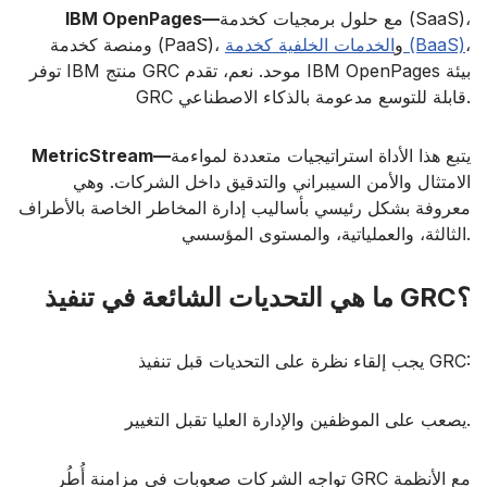
مع حلول برمجيات كخدمة (SaaS)،
IBM OpenPages—
،
الخدمات الخلفية كخدمة (BaaS)
ومنصة كخدمة (PaaS)، و
توفر IBM منتج GRC موحد. نعم، تقدم IBM OpenPages بيئة
GRC قابلة للتوسع مدعومة بالذكاء الاصطناعي.
يتبع هذا الأداة استراتيجيات متعددة لمواءمة
MetricStream—
الامتثال والأمن السيبراني والتدقيق داخل الشركات. وهي
معروفة بشكل رئيسي بأساليب إدارة المخاطر الخاصة بالأطراف
الثالثة، والعملياتية، والمستوى المؤسسي.
ما هي التحديات الشائعة في تنفيذ GRC؟
يجب إلقاء نظرة على التحديات قبل تنفيذ GRC:
يصعب على الموظفين والإدارة العليا تقبل التغيير.
تواجه الشركات صعوبات في مزامنة أُطُر GRC مع الأنظمة