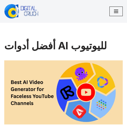
تخطى
إلى
المحتوى
أفضل أدوات AI لليوتيوب