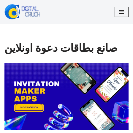
تخطى
إلى
المحتوى
صانع بطاقات دعوة اونلاين