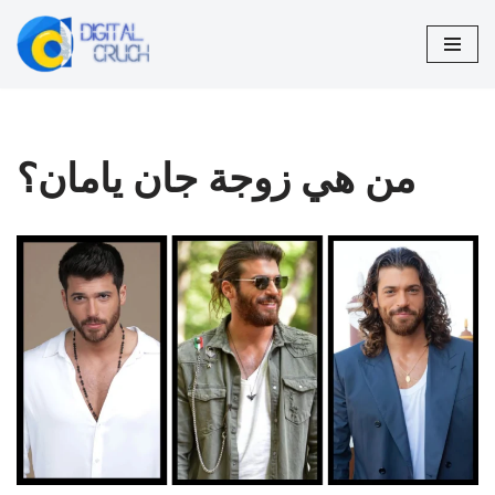
تخطى
إلى
المحتوى
من هي زوجة جان يامان؟