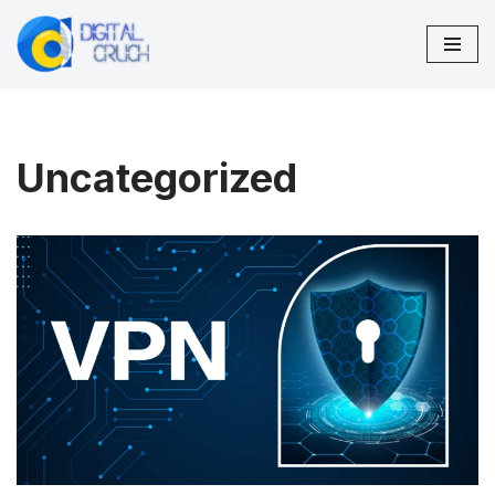
Spring
til
indhold
Uncategorized