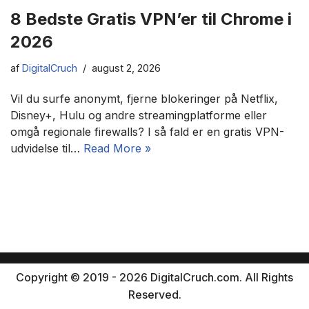
8 Bedste Gratis VPN’er til Chrome i
2026
af
DigitalCruch
august 2, 2026
Vil du surfe anonymt, fjerne blokeringer på Netflix,
Disney+, Hulu og andre streamingplatforme eller
omgå regionale firewalls? I så fald er en gratis VPN-
udvidelse til…
Read More »
Copyright © 2019 - 2026 DigitalCruch.com. All Rights
Reserved.