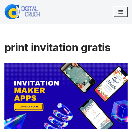
Spring
til
indhold
print invitation gratis