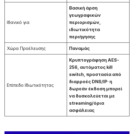
Βασική άρση
γεωγραφικών
Ιδανικό για
περιορισμών,
ιδιωτικότητα
περιήγησης
Χώρα Προέλευσης
Παναμάς
Κρυπτογράφηση AES-
256, αυτόματος kill
switch, προστασία από
διαρροές DNS/IP· η
Επίπεδο Ιδιωτικότητας
δωρεάν έκδοση μπορεί
να δυσκολεύεται με
streaming/όρια
ασφάλειας