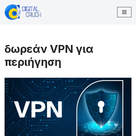
Μεταπηδήστε
στο
περιεχόμενο
δωρεάν VPN για
περιήγηση