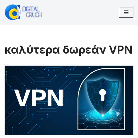
Μεταπηδήστε
στο
περιεχόμενο
καλύτερα δωρεάν VPN