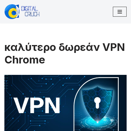
Μεταπηδήστε
στο
περιεχόμενο
καλύτερο δωρεάν VPN
Chrome