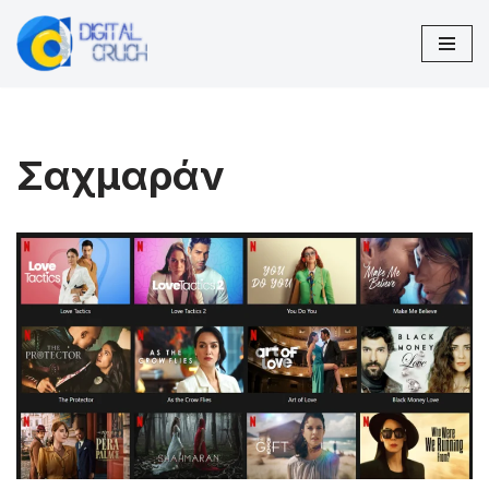
Μεταπηδήστε
στο
περιεχόμενο
Σαχμαράν