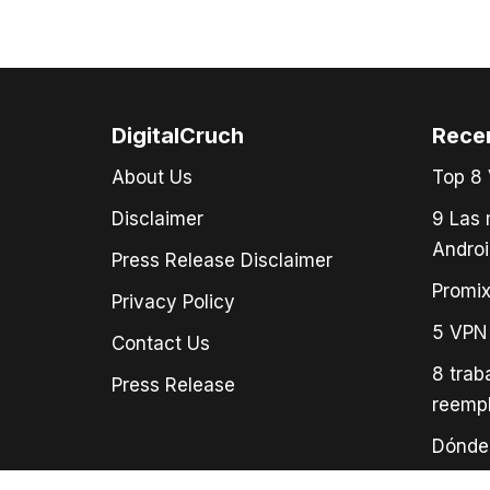
DigitalCruch
Rece
About Us
Top 8 
Disclaimer
9 Las 
Androi
Press Release Disclaimer
Promix
Privacy Policy
5 VPN
Contact Us
8 trab
Press Release
reemp
Dónde 