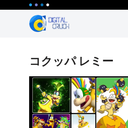
コ
ン
テ
ン
ツ
へ
コクッパ レミー
ス
キ
ッ
プ