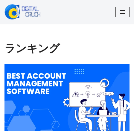
コ
ン
テ
ン
ランキング
ツ
へ
ス
キ
ッ
プ