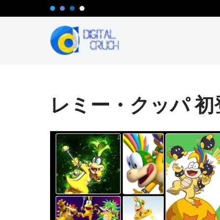
コ
ン
テ
ン
ツ
へ
レミー・クッパ 初
ス
キ
ッ
プ