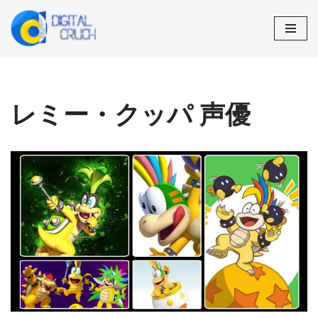
コ
ン
テ
ン
レミー・クッパ 声優
ツ
へ
ス
キ
ッ
プ