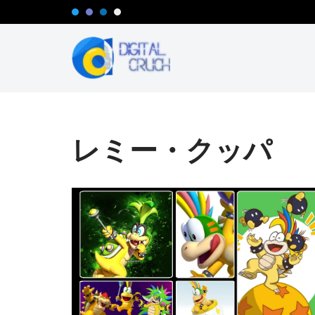
コ
ン
テ
ン
ツ
へ
レミー・クッパ
ス
キ
ッ
プ