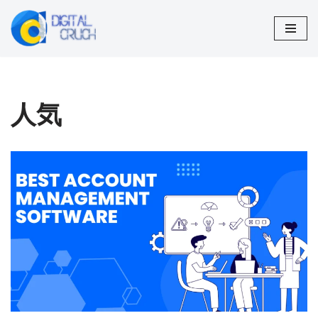
コ
ン
テ
ン
人気
ツ
へ
ス
キ
ッ
プ