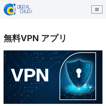
コ
ン
テ
ン
無料VPN アプリ
ツ
へ
ス
キ
ッ
プ