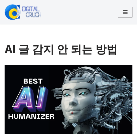
コ
ン
テ
ン
AI 글 감지 안 되는 방법
ツ
へ
ス
キ
ッ
プ