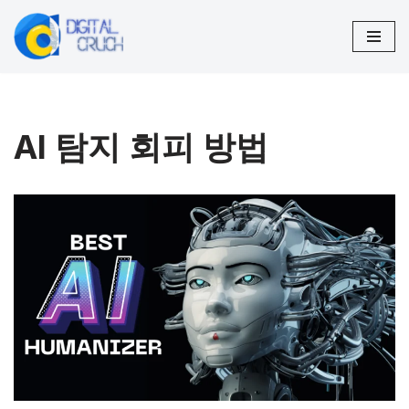
コ
ン
テ
ン
AI 탐지 회피 방법
ツ
へ
ス
キ
ッ
プ