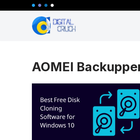
コ
ン
テ
ン
ツ
へ
AOMEI Backupp
ス
キ
ッ
プ