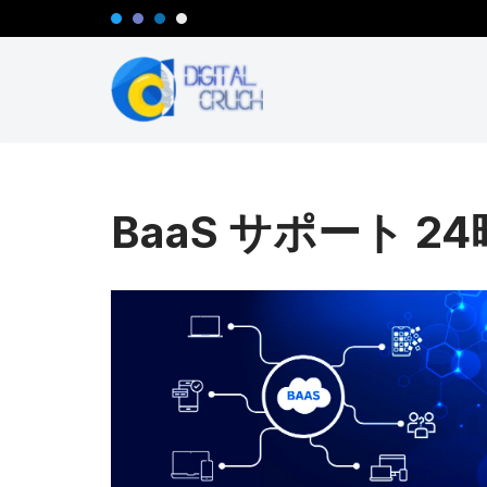
コ
ン
テ
ン
ツ
へ
BaaS サポート 2
ス
キ
ッ
プ