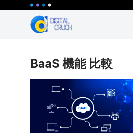
コ
ン
テ
ン
ツ
へ
BaaS 機能 比較
ス
キ
ッ
プ