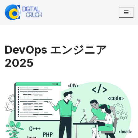
コ
ン
テ
ン
DevOps エンジニア
ツ
へ
2025
ス
キ
ッ
プ