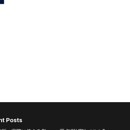
ィ
nt Posts