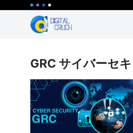
コ
ン
テ
ン
ツ
へ
GRC サイバーセ
ス
キ
ッ
プ