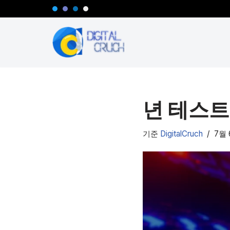
콘
텐
츠
로
건
너
년 테스트
뛰
기
기준
DigitalCruch
7월 