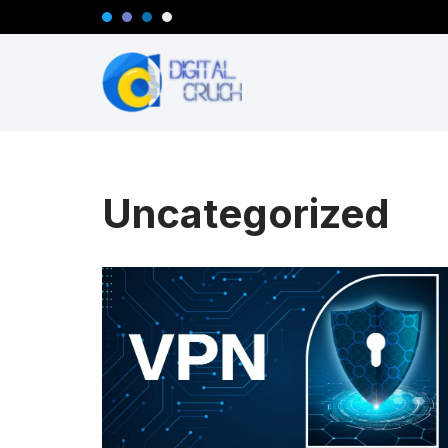
콘
텐
츠
로
건
너
Uncategorized
뛰
기