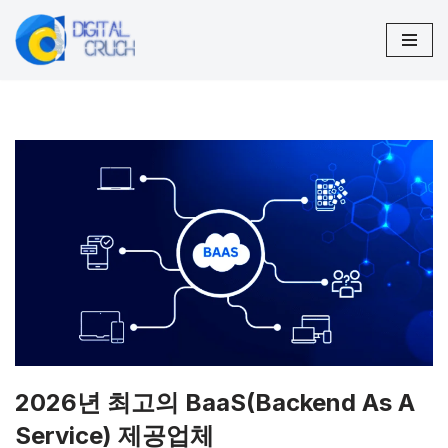
콘
텐
츠
로
건
너
뛰
기
2026년 최고의 BaaS(Backend As A
Service) 제공업체