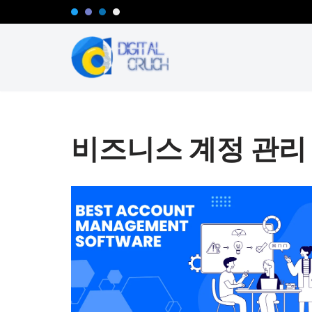
콘
텐
츠
로
건
너
비즈니스 계정 관리
뛰
기