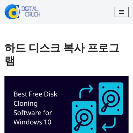
콘
텐
츠
로
하드 디스크 복사 프로그
건
너
램
뛰
기