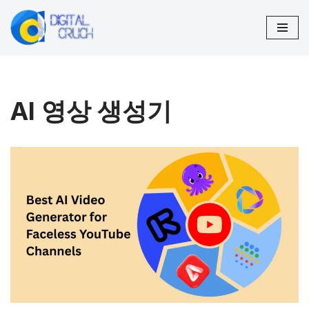
콘
텐
츠
로
AI 영상 생성기
건
너
뛰
기