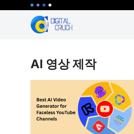
콘
텐
츠
로
건
너
AI 영상 제작
뛰
기