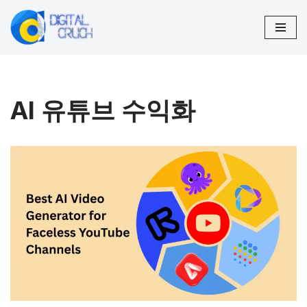
콘
텐
츠
로
AI 유튜브 수익화
건
너
뛰
기