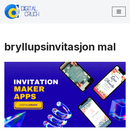
Hopp
til
innholdet
bryllupsinvitasjon mal