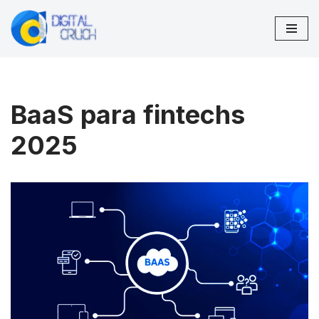
Pular
para
o
conteúdo
BaaS para fintechs
2025