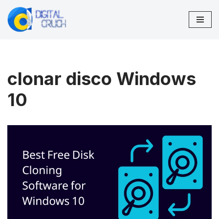
Pular
para
o
conteúdo
clonar disco Windows
10