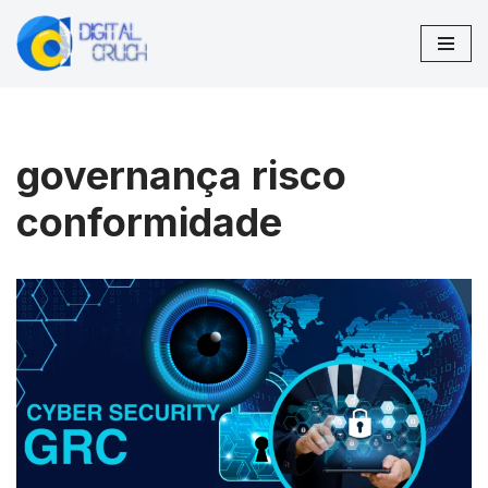
Pular
para
o
conteúdo
governança risco
conformidade