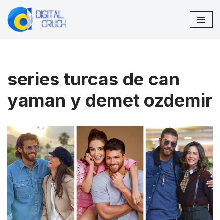
Pular
para
o
conteúdo
series turcas de can
yaman y demet ozdemir