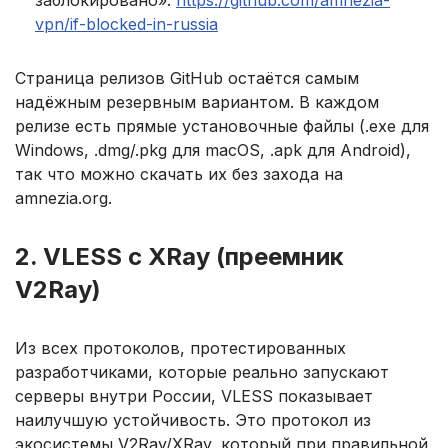
заблокировано»:
https://github.com/amnezia-
vpn/if-blocked-in-russia
Страница релизов GitHub остаётся самым
надёжным резервным вариантом. В каждом
релизе есть прямые установочные файлы (.exe для
Windows, .dmg/.pkg для macOS, .apk для Android),
так что можно скачать их без захода на
amnezia.org.
2. VLESS с XRay (преемник
V2Ray)
Из всех протоколов, протестированных
разработчиками, которые реально запускают
серверы внутри России, VLESS показывает
наилучшую устойчивость. Это протокол из
экосистемы V2Ray/XRay, который при правильной