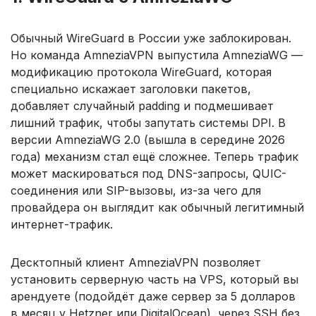
Обычный WireGuard в России уже заблокирован.
Но команда AmneziaVPN выпустила AmneziaWG —
модификацию протокола WireGuard, которая
специально искажает заголовки пакетов,
добавляет случайный padding и подмешивает
лишний трафик, чтобы запутать системы DPI. В
версии AmneziaWG 2.0 (вышла в середине 2026
года) механизм стал ещё сложнее. Теперь трафик
может маскироваться под DNS-запросы, QUIC-
соединения или SIP-вызовы, из-за чего для
провайдера он выглядит как обычный легитимный
интернет-трафик.
Десктопный клиент AmneziaVPN позволяет
установить серверную часть на VPS, который вы
арендуете (подойдёт даже сервер за 5 долларов
в месяц у Hetzner или DigitalOcean), через SSH без