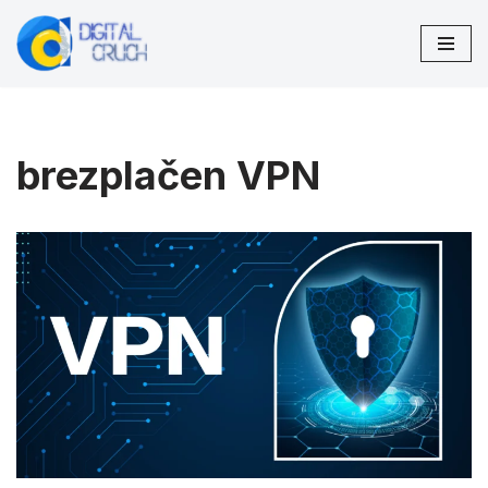
Preskočiť
na
obsah
brezplačen VPN