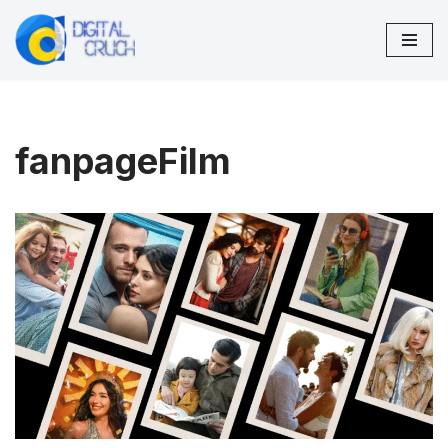
Preskočiť
na
obsah
fanpageFilm