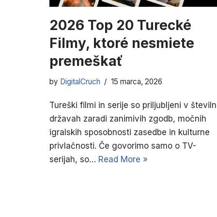
2026 Top 20 Turecké
Filmy, ktoré nesmiete
premeškať
by
DigitalCruch
15 marca, 2026
Tureški filmi in serije so priljubljeni v številn
državah zaradi zanimivih zgodb, močnih
igralskih sposobnosti zasedbe in kulturne
privlačnosti. Če govorimo samo o TV-
serijah, so…
Read More »