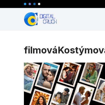
Preskočiť
na
obsah
filmováKostýmov