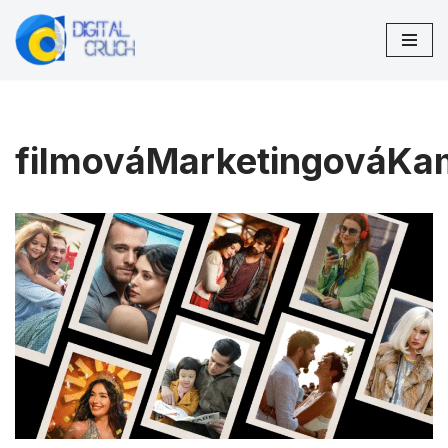
Preskočiť
na
obsah
filmováMarketingováK