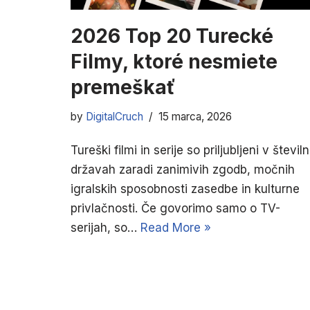
2026 Top 20 Turecké
Filmy, ktoré nesmiete
premeškať
by
DigitalCruch
15 marca, 2026
Tureški filmi in serije so priljubljeni v številn
državah zaradi zanimivih zgodb, močnih
igralskih sposobnosti zasedbe in kulturne
privlačnosti. Če govorimo samo o TV-
serijah, so…
Read More »