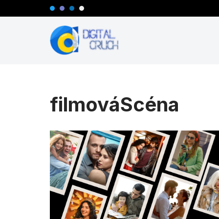
Preskočiť
na
obsah
filmováScéna