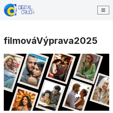
Preskočiť
na
obsah
filmováVýprava2025