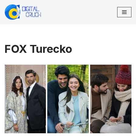
Preskočiť
na
obsah
FOX Turecko