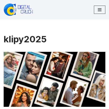
Preskočiť
na
obsah
klipy2025