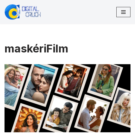
Preskočiť
na
obsah
maskériFilm