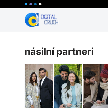
Preskočiť
na
obsah
násilní partneri